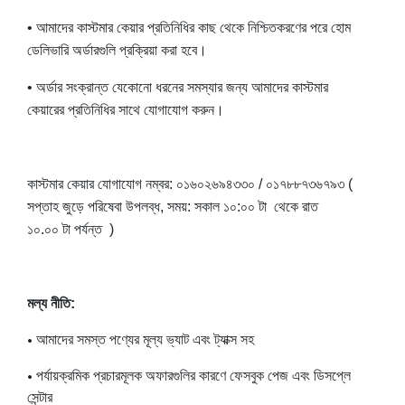
• আমাদের কাস্টমার কেয়ার প্রতিনিধির কাছ থেকে নিশ্চিতকরণের পরে হোম
ডেলিভারি অর্ডারগুলি প্রক্রিয়া করা হবে।
• অর্ডার সংক্রান্ত যেকোনো ধরনের সমস্যার জন্য আমাদের কাস্টমার
কেয়ারের
প্রতিনিধির
সাথে যোগাযোগ করুন।
কাস্টমার কেয়ার যোগাযোগ নম্বর: ০১৬০২৬৯৪৩৩০ /
০১৭৮৮৭৩৬৭৯৩
(
সপ্তাহ জুড়ে পরিষেবা উপলব্ধ, সময়: সকাল ১০:০০ টা থেকে রাত
১০.০০
টা
পর্যন্ত )
মল্য নীতি:
• আমাদের সমস্ত পণ্যের মূল্য ভ্যাট এবং ট্যাক্স সহ
• পর্যায়ক্রমিক প্রচারমূলক অফারগুলির কারণে ফেসবুক পেজ এবং ডিসপ্লে
সেন্টার