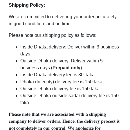
Shipping Policy:
We are committed to delivering your order accurately,
in good condition, and on time.
Please note our shipping policy as follows:
Inside Dhaka delivery: Deliver within 3 business
days
Outside Dhaka delivery: Deliver within 5
business days
(Prepaid only)
Inside Dhaka delivery fee is 80 Taka
Dhaka (Intercity) delivery fee is 150 taka
Outside Dhaka delivery fee is 150 taka
Outside Dhaka outside sadar delivery fee is 150
taka
𝐏𝐥𝐞𝐚𝐬𝐞 𝐧𝐨𝐭𝐞 𝐭𝐡𝐚𝐭 𝐰𝐞 𝐚𝐫𝐞 𝐚𝐬𝐬𝐨𝐜𝐢𝐚𝐭𝐞𝐝 𝐰𝐢𝐭𝐡 𝐚 𝐬𝐡𝐢𝐩𝐩𝐢𝐧𝐠
𝐜𝐨𝐦𝐩𝐚𝐧𝐲 𝐭𝐨 𝐝𝐞𝐥𝐢𝐯𝐞𝐫 𝐨𝐫𝐝𝐞𝐫𝐬. 𝐇𝐞𝐧𝐜𝐞, 𝐭𝐡𝐞 𝐝𝐞𝐥𝐢𝐯𝐞𝐫𝐲 𝐩𝐫𝐨𝐜𝐞𝐬𝐬 𝐢𝐬
𝐧𝐨𝐭 𝐜𝐨𝐦𝐩𝐥𝐞𝐭𝐞𝐥𝐲 𝐢𝐧 𝐨𝐮𝐫 𝐜𝐨𝐧𝐭𝐫𝐨𝐥. 𝐖𝐞 𝐚𝐩𝐨𝐥𝐨𝐠𝐢𝐳𝐞 𝐟𝐨𝐫