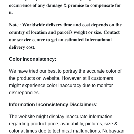
𝐨𝐜𝐜𝐮𝐫𝐫𝐞𝐧𝐜𝐞 𝐨𝐟 𝐚𝐧𝐲 𝐝𝐚𝐦𝐚𝐠𝐞 & 𝐩𝐫𝐨𝐦𝐢𝐬𝐞 𝐭𝐨 𝐜𝐨𝐦𝐩𝐞𝐧𝐬𝐚𝐭𝐞 𝐟𝐨𝐫
𝐢𝐭.
𝐍𝐨𝐭𝐞 : 𝐖𝐨𝐫𝐥𝐝𝐰𝐢𝐝𝐞 𝐝𝐞𝐥𝐢𝐯𝐞𝐫𝐲 𝐭𝐢𝐦𝐞 𝐚𝐧𝐝 𝐜𝐨𝐬𝐭 𝐝𝐞𝐩𝐞𝐧𝐝𝐬 𝐨𝐧 𝐭𝐡𝐞
𝐜𝐨𝐮𝐧𝐭𝐫𝐲 𝐨𝐟 𝐥𝐨𝐜𝐚𝐭𝐢𝐨𝐧 𝐚𝐧𝐝 𝐩𝐚𝐫𝐜𝐞𝐥’𝐬 𝐰𝐞𝐢𝐠𝐡𝐭 𝐨𝐫 𝐬𝐢𝐳𝐞. 𝐂𝐨𝐧𝐭𝐚𝐜𝐭
𝐨𝐮𝐫 𝐬𝐞𝐫𝐯𝐢𝐜𝐞 𝐜𝐞𝐧𝐭𝐞𝐫 𝐭𝐨 𝐠𝐞𝐭 𝐚𝐧 𝐞𝐬𝐭𝐢𝐦𝐚𝐭𝐞𝐝 𝐈𝐧𝐭𝐞𝐫𝐧𝐚𝐭𝐢𝐨𝐧𝐚𝐥
𝐝𝐞𝐥𝐢𝐯𝐞𝐫𝐲 𝐜𝐨𝐬𝐭.
Color Inconsistency:
We have tried our best to portray the accurate color of
the products on website. However, still customers
might experience color inaccuracy due to monitor
discrepancies.
Information Inconsistency Disclaimers:
The website might display inaccurate information
regarding product price, availability, pictures, size &
color at times due to technical malfunctions. Nubayaan